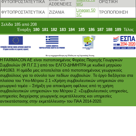
ΦΥΤΟΠΡΟΣΤΑΤΕΥΤΙΚΑ
ΟΡΙΣΤΙΚΗ
ΑΣΘΕΝΕΙΕΣ
WG
Linagan 50
ΦΥΤΟΠΡΟΣΤΑΤΕΥΤΙΚΑ
ΖΙΖΑΝΙΑ
ΤΡΟΠΟΠΟΙΗΣΗ
SC
Σελίδα 185 από 208
Έναρξη
180
181
182
183
184
185
186
187
188
189
Τέλος
Η FARMACON AE είναι πιστοποιημένος Φορέας Παροχής Γεωργικών
Συμβουλών (Φ.Π.Γ.Σ.) από τον ΕΛΓΟ-ΔΗΜΗΤΡΑ με κωδικό μητρώου
ΑΦ1063. Η ομάδα μας αποτελείται από πιστοποιημένους γεωργικούς
συμβούλους για το σύνολο των πεδίων συμβουλών. Το έργο διεξάγεται στα
πλαίσια του Υπο-Μέτρου 2.1 «Χρήση συμβουλευτικών υπηρεσιών στο
γεωργικό τομέα – Στήριξη για αποκόμιση οφέλους από τη χρήση
συμβουλευτικών υπηρεσιών» του Μέτρου 2: «Συμβουλευτικές υπηρεσίες,
υπηρεσίες διαχείρισης γεωργικής εκμετάλλευσης και υπηρεσίες
αντικατάστασης στην εκμετάλλευση» του ΠΑΑ 2014-2020.