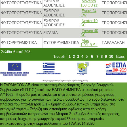
ΕΧΘΡΟΙ/
Movento
ΦΥΤΟΠΡΟΣΤΑΤΕΥΤΙΚΑ
ΤΡΟΠΟΠΟΙΗΣ
ΑΣΘΕΝΕΙΕΣ
150 OD (1)
ΕΧΘΡΟΙ/
Evure 24
ΦΥΤΟΠΡΟΣΤΑΤΕΥΤΙΚΑ
ΤΡΟΠΟΠΟΙΗΣ
ΑΣΘΕΝΕΙΕΣ
EW
ΕΧΘΡΟΙ/
Nexter 10
ΦΥΤΟΠΡΟΣΤΑΤΕΥΤΙΚΑ
ΤΡΟΠΟΠΟΙΗΣ
ΑΣΘΕΝΕΙΕΣ
SC
Fresco 40
ΦΥΤΟΠΡΟΣΤΑΤΕΥΤΙΚΑ
ΖΙΖΑΝΙΑ
ΤΡΟΠΟΠΟΙΗΣ
SC
Alas
ΦΥΤΟΡΡΥΘΜΙΣΤΙΚΑ
ΦΥΤΟΡΡΥΘΜΙΣΤΙΚΑ
ΠΑΡΑΛΛΗΛΗ
1.9/1.9 SL
Σελίδα 6 από 208
Έναρξη
1
2
3
4
5
6
7
8
9
10
Τέλος
Η FARMACON AE είναι πιστοποιημένος Φορέας Παροχής Γεωργικών
Συμβουλών (Φ.Π.Γ.Σ.) από τον ΕΛΓΟ-ΔΗΜΗΤΡΑ με κωδικό μητρώου
ΑΦ1063. Η ομάδα μας αποτελείται από πιστοποιημένους γεωργικούς
συμβούλους για το σύνολο των πεδίων συμβουλών. Το έργο διεξάγεται στα
πλαίσια του Υπο-Μέτρου 2.1 «Χρήση συμβουλευτικών υπηρεσιών στο
γεωργικό τομέα – Στήριξη για αποκόμιση οφέλους από τη χρήση
συμβουλευτικών υπηρεσιών» του Μέτρου 2: «Συμβουλευτικές υπηρεσίες,
υπηρεσίες διαχείρισης γεωργικής εκμετάλλευσης και υπηρεσίες
αντικατάστασης στην εκμετάλλευση» του ΠΑΑ 2014-2020.